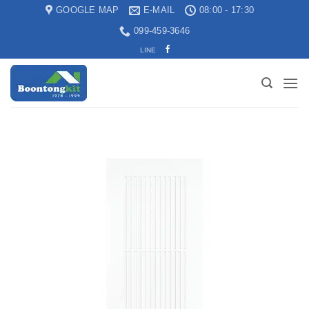
GOOGLE MAP
E-MAIL
08:00 - 17:30
099-459-3646
LINE