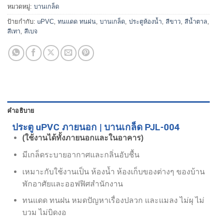
หมวดหมู่:
บานเกล็ด
ป้ายกำกับ:
uPVC
,
ทนแดด ทนฝน
,
บานเกล็ด
,
ประตูห้องน้ำ
,
สีขาว
,
สีน้ำตาล
,
สีเทา
,
สีเบจ
คำอธิบาย
ประตู uPVC ภายนอก | บานเกล็ด PJL-004
(ใช้งานได้ทั้งภายนอกและในอาคาร)
มีเกล็ดระบายอากาศและกลิ่นอับชื้น
เหมาะกับใช้งานเป็น ห้องน้ำ ห้องเก็บของต่างๆ ของบ้าน
พักอาศัยและออฟฟิศสำนักงาน
ทนแดด ทนฝน หมดปัญหาเรื่องปลวก และแมลง ไม่ผุ ไม่
บวม ไม่บิดงอ