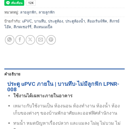
หมวดหมู่:
ลายลูกฟัก
,
ลายลูกฟัก
ป้ายกำกับ:
uPVC
,
บานทึบ
,
ประตูห้อง
,
ประตูห้องน้ำ
,
สีออเร้นจ์ทีค
,
สีเกรย์
โอ๊ค
,
สีเรดเชอร์รี่
,
สีแทนเมเปิ้ล
คำอธิบาย
ประตู uPVC ภายใน | บานทึบ-ไม่มีลูกฟัก LPNR-
008
ใช้งานได้เฉพาะภายในอาคาร
เหมาะกับใช้งานเป็น ห้องนอน ห้องทำงาน ห้องน้ำ ห้อง
เก็บของต่างๆ ของบ้านพักอาศัยและออฟฟิศสำนักงาน
ทนน้ำ หมดปัญหาเรื่องปลวก และแมลง ไม่ผุ ไม่บวม ไม่