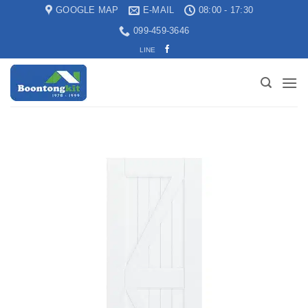
GOOGLE MAP
E-MAIL
08:00 - 17:30
099-459-3646
LINE