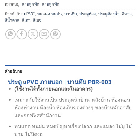
หมวดหมู่:
ลายลูกฟัก
,
ลายลูกฟัก
ป้ายกำกับ:
uPVC
,
ทนแดด ทนฝน
,
บานทึบ
,
ประตูห้อง
,
ประตูห้องน้ำ
,
สีขาว
,
สีน้ำตาล
,
สีเทา
,
สีเบจ
คำอธิบาย
ประตู uPVC ภายนอก | บานทึบ PBR-003
(ใช้งานได้ทั้งภายนอกและในอาคาร)
เหมาะกับใช้งานเป็น ประตูหน้าบ้าน-หลังบ้าน ห้องนอน
ห้องทำงาน ห้องน้ำ ห้องเก็บของต่างๆ ของบ้านพักอาศัย
และออฟฟิศสำนักงาน
ทนแดด ทนฝน หมดปัญหาเรื่องปลวก และแมลง ไม่ผุ ไม่
บวม ไม่บิดงอ