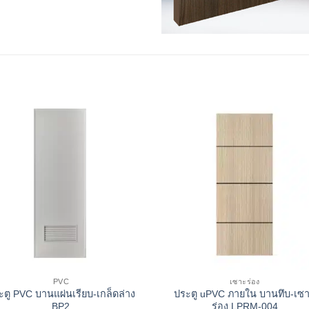
PVC
เซาะร่อง
ะตู PVC บานแผ่นเรียบ-เกล็ดล่าง
ประตู uPVC ภายใน บานทึบ-เซ
BP2
ร่อง LPRM-004