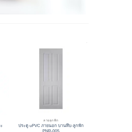
ลายลูกฟัก
าะ
ประตู uPVC ภายนอก บานทึบ-ลูกฟัก
PNR-005