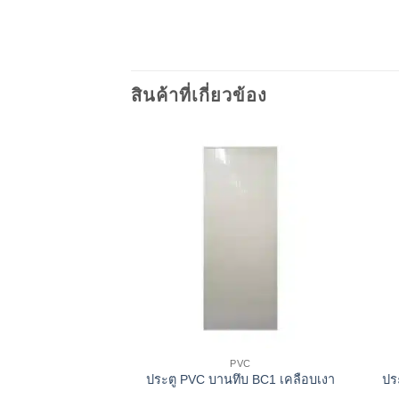
สินค้าที่เกี่ยวข้อง
VC
PVC
ปร
 เกล็ดบน BS3
ประตู PVC บานทึบ BC1 เคลือบเงา