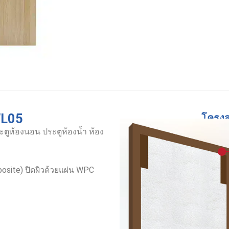
WL05
โครงส
ูห้องนอน ประตูห้องน้ำ ห้อง
site) ปิดผิวด้วยแผ่น WPC