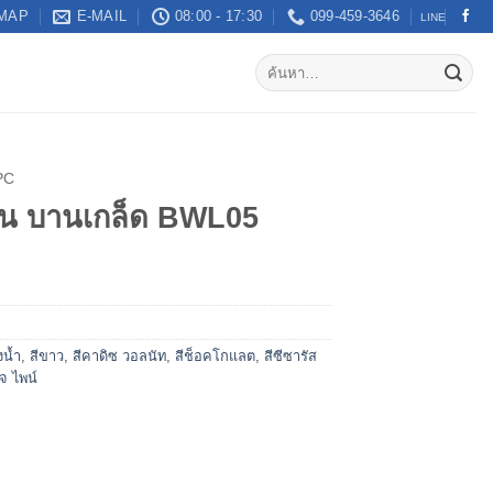
MAP
E-MAIL
08:00 - 17:30
099-459-3646
LINE
PC
น บานเกล็ด BWL05
งน้ำ
,
สีขาว
,
สีคาดิซ วอลนัท
,
สีช็อคโกแลต
,
สีซีซารัส
บจ ไพน์