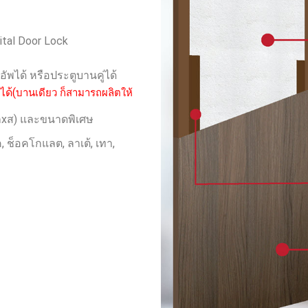
ital Door Lock
ัพได้ หรือประตูบานคู่ได้
ได้(
บานเดียว ก็สามารถผลิตให้
(กxส) และขนาดพิเศษ
ค, ช็อคโกแลต, ลาเต้, เทา,