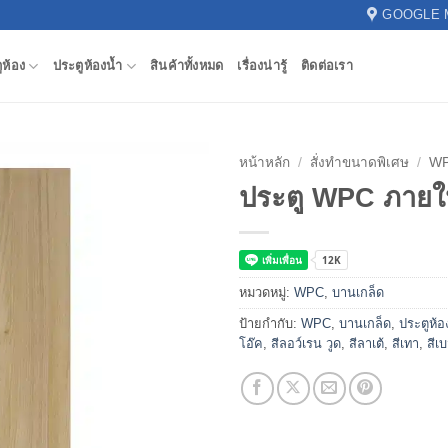
GOOGLE 
ูห้อง
ประตูห้องน้ำ
สินค้าทั้งหมด
เรื่องน่ารู้
ติดต่อเรา
หน้าหลัก
/
สั่งทำขนาดพิเศษ
/
W
ประตู WPC ภายใ
หมวดหมู่:
WPC
,
บานเกล็ด
ป้ายกำกับ:
WPC
,
บานเกล็ด
,
ประตูห้อ
โอ๊ค
,
สีลอว์เรน วูด
,
สีลาเต้
,
สีเทา
,
สีเ